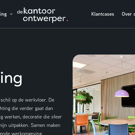
ting
Klantcases
Over 
ting
rschil op de werkvloer. De
hting die verder gaat dan
g werken, decoratie die sfeer
mijn uitpakken. Samen maken
erende werkomgeving.