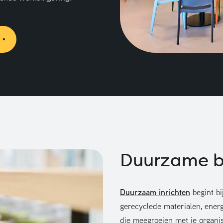
Duurzame be
Duurzaam inrichten
begint b
gerecyclede materialen, energ
die meegroeien met je organisa