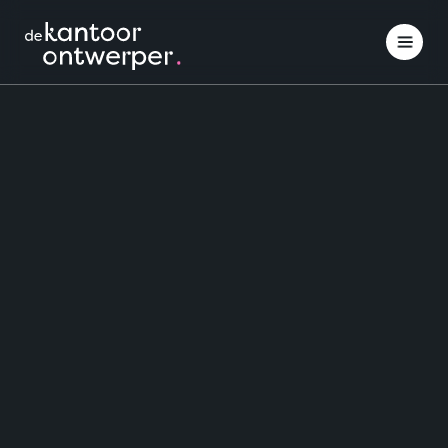
Interieuradvies
Inspiratie opdoen
Projectinrichting
Klantcases
Over ons
Contact