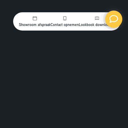
Showroom afspraak
Contact opnemen
Lookbook downloaden
duurzame
Een
kantoorinrichting
duurzaam kantoor
Een
gaat om bewuste keuzes, stap
voor stap. Bijvoorbeeld hergebruik van bestaand
meubilair, werken met natuurlijke materialen of kiezen
voor verlichting die minder energie verbruikt. Wij helpen
je graag met het inrichten van de werkplek en het
creëren van een werkkamer die praktisch, comfortabel