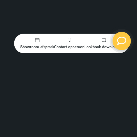
Showroom afspraak
Contact opnemen
Lookbook downloaden
Betere akoestiek
voor
rust
meer
Open ruimtes zijn mooi, maar akoestiek kan een
uitdaging zijn. In Veenendaal hebben we al veel kantoren
akoestische oplossingen
en scholen geholpen met
zoals