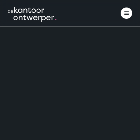
Interieuradvies
Inspiratie opdoen
Projectinrichting
Klantcases
Over ons
Contact