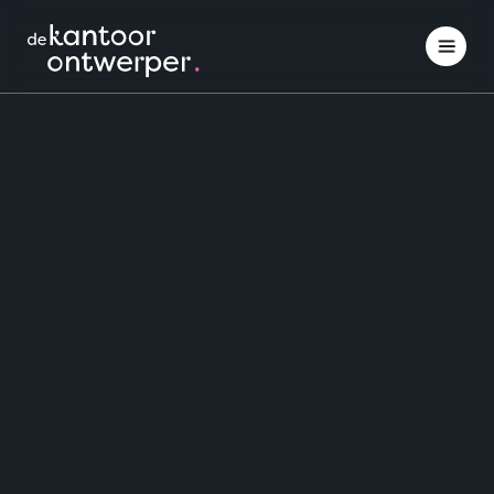
Interieuradvies
Inspiratie opdoen
Projectinrichting
Klantcases
Over ons
Contact