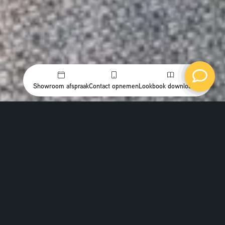
Showroom afspraak
Contact opnemen
Lookbook downloaden