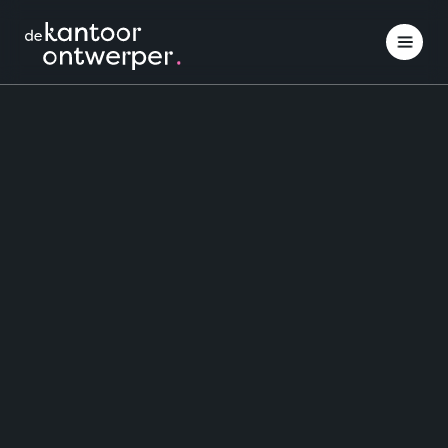
Interieuradvies
Inspiratie opdoen
Projectinrichting
Klantcases
Over ons
Contact