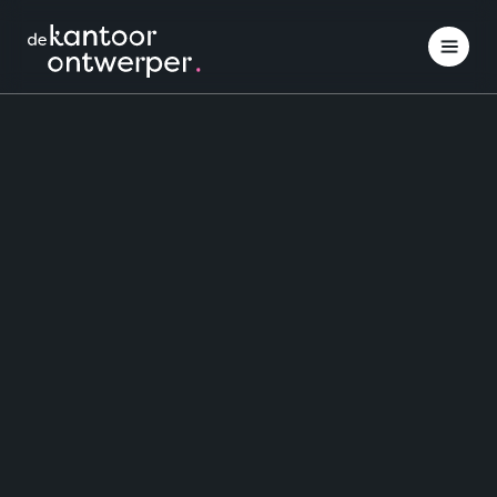
Interieuradvies
Inspiratie opdoen
Projectinrichting
Klantcases
Over ons
Contact