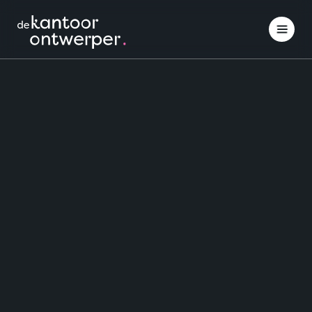
Interieuradvies
Inspiratie opdoen
Projectinrichting
Klantcases
Over ons
Contact