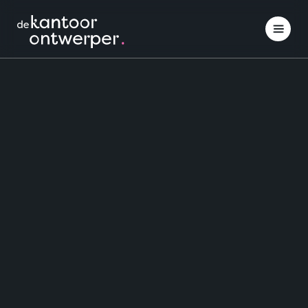
Interieuradvies
Inspiratie opdoen
Projectinrichting
Klantcases
Over ons
Contact